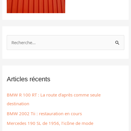
R
e
c
h
Articles récents
e
r
BMW R 100 RT : La route d’après comme seule
c
destination
h
BMW 2002 Tii : restauration en cours
e
r
Mercedes 190 SL de 1956, l’icône de mode