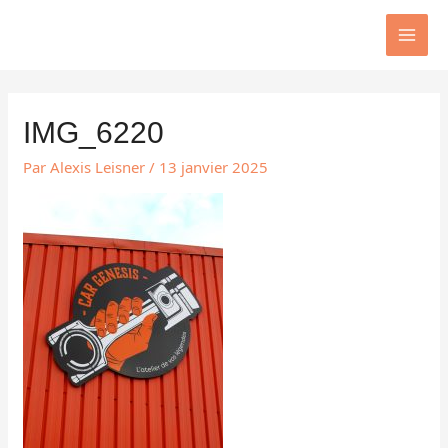
Aller
MAI
au
MEN
contenu
IMG_6220
Par
Alexis Leisner
/
13 janvier 2025