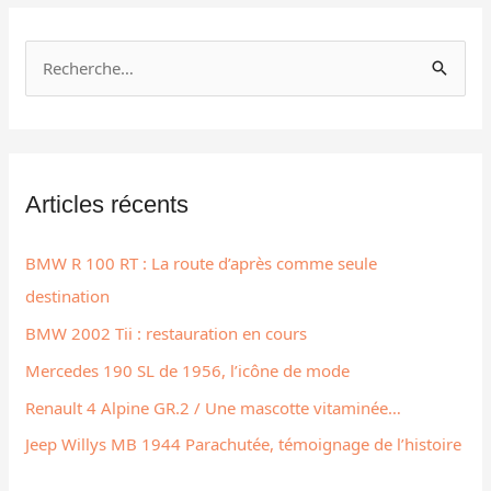
R
e
c
h
Articles récents
e
r
BMW R 100 RT : La route d’après comme seule
c
destination
h
BMW 2002 Tii : restauration en cours
e
r
Mercedes 190 SL de 1956, l’icône de mode
Renault 4 Alpine GR.2 / Une mascotte vitaminée…
:
Jeep Willys MB 1944 Parachutée, témoignage de l’histoire