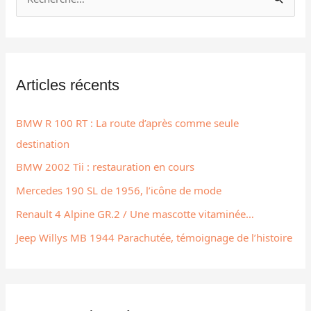
R
e
c
h
Articles récents
e
r
BMW R 100 RT : La route d’après comme seule
c
destination
h
BMW 2002 Tii : restauration en cours
e
r
Mercedes 190 SL de 1956, l’icône de mode
Renault 4 Alpine GR.2 / Une mascotte vitaminée…
:
Jeep Willys MB 1944 Parachutée, témoignage de l’histoire