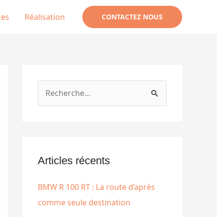
ces
Réalisation
CONTACTEZ NOUS
R
e
c
h
e
Articles récents
r
BMW R 100 RT : La route d’après
c
comme seule destination
h