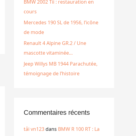
e
BMW 2002 Tii : restauration en
r
cours
Mercedes 190 SL de 1956, l’icône
:
de mode
Renault 4 Alpine GR.2 / Une
mascotte vitaminée…
Jeep Willys MB 1944 Parachutée,
témoignage de l’histoire
Commentaires récents
tải vn123
dans
BMW R 100 RT : La