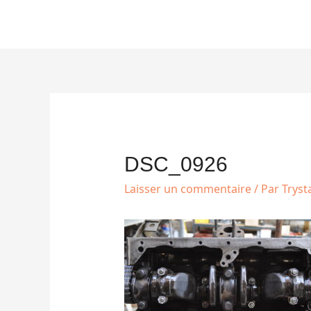
Aller
au
contenu
Navigation
des
articles
DSC_0926
Laisser un commentaire
/ Par
Trys