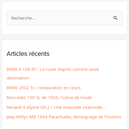
R
e
c
h
Articles récents
e
r
BMW R 100 RT : La route d’après comme seule
c
destination
h
BMW 2002 Tii : restauration en cours
e
r
Mercedes 190 SL de 1956, l’icône de mode
Renault 4 Alpine GR.2 / Une mascotte vitaminée…
:
Jeep Willys MB 1944 Parachutée, témoignage de l’histoire