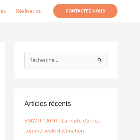
ces
Réalisation
CONTACTEZ NOUS
R
e
c
h
e
Articles récents
r
BMW R 100 RT : La route d’après
c
comme seule destination
h