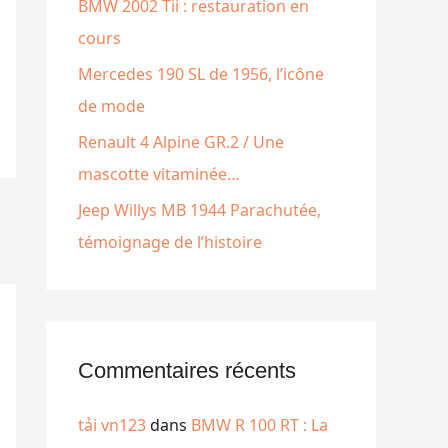
e
BMW 2002 Tii : restauration en
r
cours
Mercedes 190 SL de 1956, l’icône
:
de mode
Renault 4 Alpine GR.2 / Une
mascotte vitaminée…
Jeep Willys MB 1944 Parachutée,
témoignage de l’histoire
Commentaires récents
tải vn123
dans
BMW R 100 RT : La