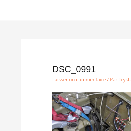
Aller
au
contenu
Navigation
des
articles
DSC_0991
Laisser un commentaire
/ Par
Trys