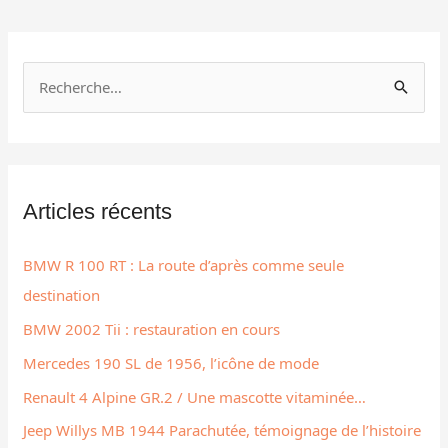
R
e
c
h
Articles récents
e
r
BMW R 100 RT : La route d’après comme seule
c
destination
h
BMW 2002 Tii : restauration en cours
e
r
Mercedes 190 SL de 1956, l’icône de mode
Renault 4 Alpine GR.2 / Une mascotte vitaminée…
:
Jeep Willys MB 1944 Parachutée, témoignage de l’histoire