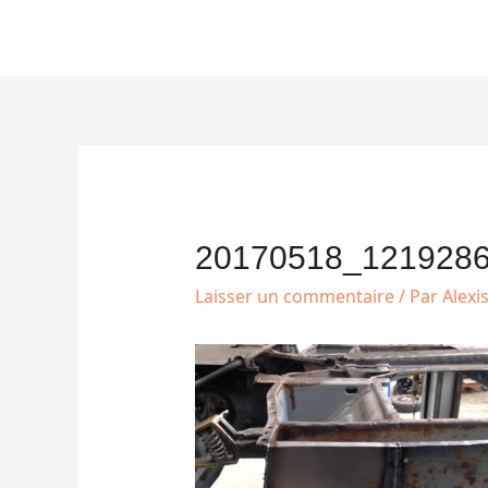
Aller
au
contenu
Navigation
des
articles
20170518_121928
Laisser un commentaire
/ Par
Alexi