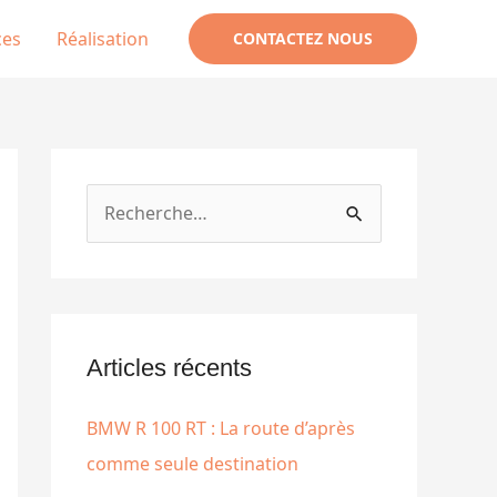
ces
Réalisation
CONTACTEZ NOUS
R
e
c
h
e
Articles récents
r
BMW R 100 RT : La route d’après
c
comme seule destination
h