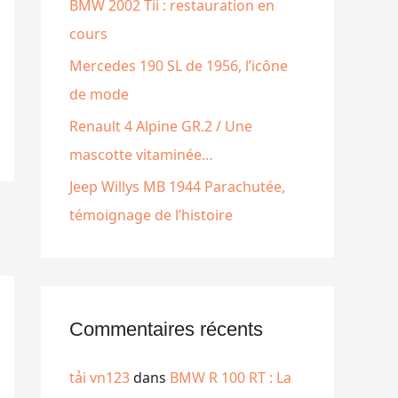
e
BMW 2002 Tii : restauration en
r
cours
Mercedes 190 SL de 1956, l’icône
:
de mode
Renault 4 Alpine GR.2 / Une
mascotte vitaminée…
Jeep Willys MB 1944 Parachutée,
témoignage de l’histoire
Commentaires récents
tải vn123
dans
BMW R 100 RT : La