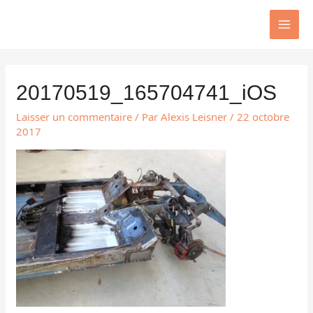
Aller
MAI
au
MEN
contenu
Navigation
des
20170519_165704741_iOS
articles
Laisser un commentaire
/ Par
Alexis Leisner
/
22 octobre
2017