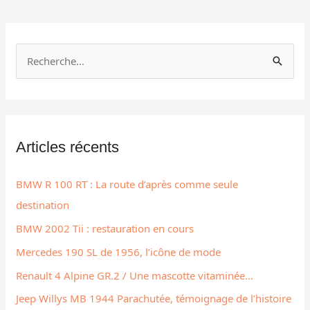
R
e
c
h
Articles récents
e
r
BMW R 100 RT : La route d’après comme seule
c
destination
h
BMW 2002 Tii : restauration en cours
e
r
Mercedes 190 SL de 1956, l’icône de mode
Renault 4 Alpine GR.2 / Une mascotte vitaminée…
:
Jeep Willys MB 1944 Parachutée, témoignage de l’histoire