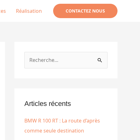
ces
Réalisation
CONTACTEZ NOUS
R
e
c
h
e
Articles récents
r
BMW R 100 RT : La route d’après
c
comme seule destination
h