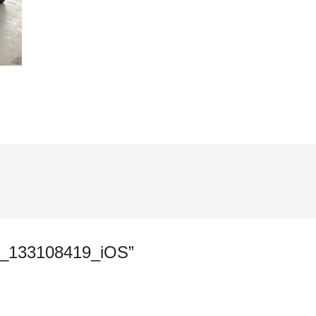
03_133108419_iOS”