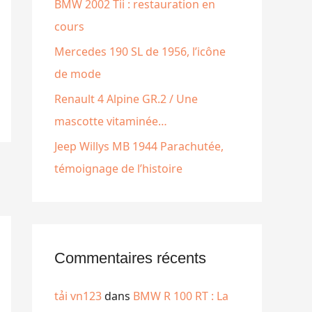
e
BMW 2002 Tii : restauration en
r
cours
Mercedes 190 SL de 1956, l’icône
:
de mode
Renault 4 Alpine GR.2 / Une
mascotte vitaminée…
Jeep Willys MB 1944 Parachutée,
témoignage de l’histoire
Commentaires récents
tải vn123
dans
BMW R 100 RT : La