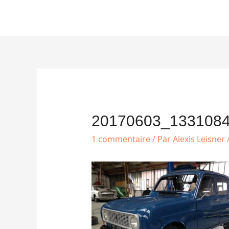
Aller
au
contenu
Navigation
des
articles
20170603_133108
1 commentaire
/ Par
Alexis Leisner