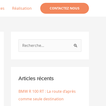
ces
Réalisation
CONTACTEZ NOUS
R
e
c
h
e
Articles récents
r
BMW R 100 RT : La route d’après
c
comme seule destination
h